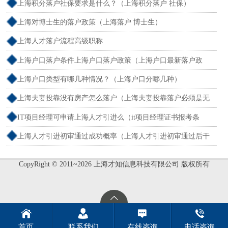
证积分办理申请流程和准备材料）
上海积分落户社保要求是什么？（上海积分落户 社保）
上海对博士生的落户政策（上海落户 博士生）
上海人才落户流程高级职称
上海户口落户条件上海户口落户政策（上海户口最新落户政
策）
上海户口类型有哪几种情况？（上海户口分哪几种）
上海夫妻投靠没有房产怎么落户（上海夫妻投靠落户必须是无
业吗）
IT项目经理可申请上海人才引进么（it项目经理证书报考条
件）
上海人才引进初审通过成功概率（上海人才引进初审通过后干
什么）
CopyRight © 2011~2026 上海才知信息科技有限公司 版权所有
首页
联系我们
在线咨询
电话咨询