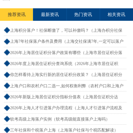
推荐资讯
最新资讯
热门资讯
相关资讯
上海积分落户！社保断缴了，可以补缴吗？（上海办积分社保
断交需要重新计算吗）
上海7年社保落户条件及费用（上海交社保满7年,一定可以落户
吗？）
2026年上海居住证积分落户政策有哪些（上海市居住证积分落
户政策2026年）
2026年度上海居住证积分查询系统（2026年上海市居住证积
分）
你怎样看待上海实行新的居住证积分政策？（上海居住证积分
新规）
上海户口和农村户口二选一,如何权衡利弊（农村户口和上海户
口哪个值钱）
2026年新版上海居住证积分指标分值表（上海居住证积分达
标）
2026年上海人才引进落户办理流程（上海人才引进落户流程及
所需时间）
软考高级上海落户实例（软考高级能直接落户上海吗）
三年社保和个税落户上海（上海落户社保与个税匹配解读）