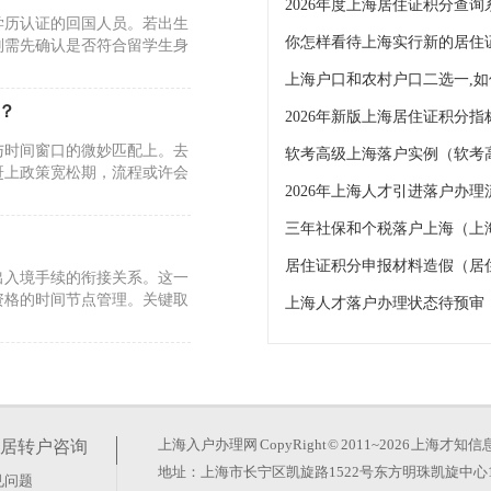
2026年度上海居住证积分查询
学历认证的回国人员。若出生
你怎样看待上海实行新的居住
则需先确认是否符合留学生身
？
2026年新版上海居住证积分
与时间窗口的微妙匹配上。去
软考高级上海落户实例（软考
赶上政策宽松期，流程或许会
三年社保和个税落户上海（上
）
居住证积分申报材料造假（居
出入境手续的衔接关系。这一
资格的时间节点管理。关键取
上海人才落户办理状态待预审
在准备材料时南辕北辙。上海
交税”，而是对身份资格、连
上海入户办理网
CopyRight © 2011~2026 上
居转户咨询
地址：上海市长宁区凯旋路1522号东方明珠凯旋中心1
见问题