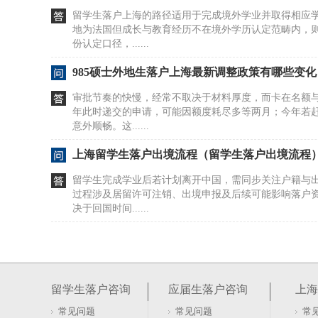
留学生落户上海的路径适用于完成境外学业并取得相应
地为法国但成长与教育经历不在境外学历认定范畴内，
份认定口径，......
985硕士外地生落户上海最新调整政策有哪些变化
审批节奏的快慢，经常不取决于材料厚度，而卡在名额
年此时递交的申请，可能因额度耗尽多等两月；今年若
意外顺畅。这......
上海留学生落户出境流程（留学生落户出境流程
留学生完成学业后若计划离开中国，需同步关注户籍与
过程涉及居留许可注销、出境申报及后续可能影响落户
决于回国时间......
留学生落户上海需要满足多少纳税金额要求？
纳税额达标就能直接落户？这种理解偏差经常让申请人
落户政策中关于投资创业的通道，核心门槛并非简单的“
留学生落户咨询
应届生落户咨询
上海
续年限以及......
常见问题
常见问题
常