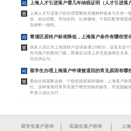
上海人才引进落户需几年纳税证明（人才引进落
上海人才引进落户的办理需聚焦关键材料链条与主体一
质、岗位匹配、劳动合同、社保缴纳、个税匹配等维度
在材料一致性、......
青浦区居转户标准降低，上海落户条件有哪些变
很多人误以为上海居转户必须凑满120积分，这其实是
作为落户的硬性门槛，两者在法理上并无直接绑定关系
符合持证与......
留学生办理上海落户申请被退回的常见原因有哪
看似社保基数达标、个税也按部就班缴纳，上海落户政
灯。这种落差经常并非源于硬性指标的缺失，而是隐蔽
申请人误以为只......
上海户口办理社保需要什么（上海办社保要户口
上海落户政策体系复杂，包含留学生落户、应届生直接落
进、120积分、亲属投靠等多种路径，每种路径的适用
留学生落户咨询
应届生落户咨询
上海
不相同。你的......