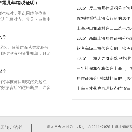
户需几年纳税证明）
2026年度上海居住证积分查询
致性核对，重点围绕单位资
你怎样看待上海实行新的居住
推进信息对齐。常见卡点集中
化？
2026年新版上海居住证积分
个误区。政策层面从未将积分
软考高级上海落户实例（软考
。即便没有积分通知单，只要
三年社保和个税落户上海（上
些？
居住证积分申报材料造假（居
策的审核窗口却突然亮起红
在数据背后的逻辑断层。许多
上海人才落户办理状态待预审
本吗）
户、7年居转户、人才引
条件、材料要求和审核重点各
上海入户办理网
CopyRight © 2011~2026 上
居转户咨询