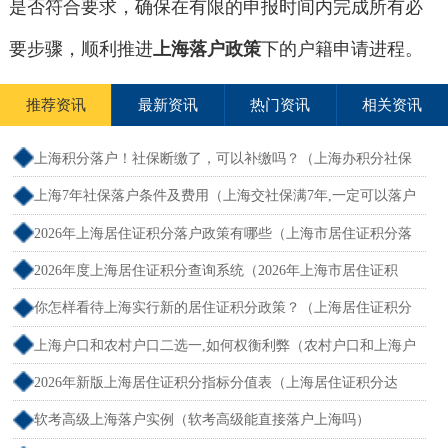
是否符合要求，确保在有限的申报时间内完成所有必
要步骤，顺利推进
上海落户政策
下的户籍申请进程。
推荐资讯
最新资讯
热门资讯
相关资讯
上海积分落户！社保断缴了，可以补缴吗？（上海办积分社保
断交需要重新计算吗）
上海7年社保落户条件及费用（上海交社保满7年,一定可以落户
吗？）
2026年上海居住证积分落户政策有哪些（上海市居住证积分落
户政策2026年）
2026年度上海居住证积分查询系统（2026年上海市居住证积
分）
你怎样看待上海实行新的居住证积分政策？（上海居住证积分
新规）
上海户口和农村户口二选一,如何权衡利弊（农村户口和上海户
口哪个值钱）
2026年新版上海居住证积分指标分值表（上海居住证积分达
标）
软考高级上海落户实例（软考高级能直接落户上海吗）