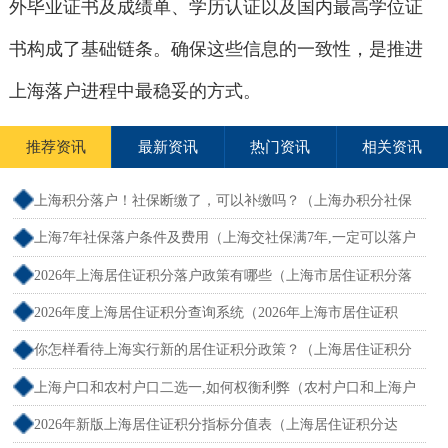
外毕业证书及成绩单、学历认证以及国内最高学位证
书构成了基础链条。确保这些信息的一致性，是推进
上海落户进程中最稳妥的方式。
推荐资讯
最新资讯
热门资讯
相关资讯
上海积分落户！社保断缴了，可以补缴吗？（上海办积分社保
断交需要重新计算吗）
上海7年社保落户条件及费用（上海交社保满7年,一定可以落户
吗？）
2026年上海居住证积分落户政策有哪些（上海市居住证积分落
户政策2026年）
2026年度上海居住证积分查询系统（2026年上海市居住证积
分）
你怎样看待上海实行新的居住证积分政策？（上海居住证积分
新规）
上海户口和农村户口二选一,如何权衡利弊（农村户口和上海户
口哪个值钱）
2026年新版上海居住证积分指标分值表（上海居住证积分达