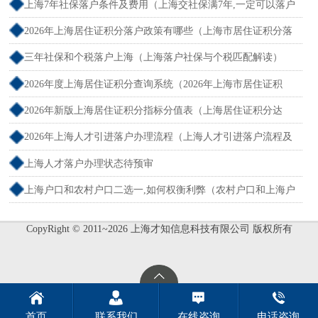
新规）
上海7年社保落户条件及费用（上海交社保满7年,一定可以落户
吗？）
2026年上海居住证积分落户政策有哪些（上海市居住证积分落
户政策2026年）
三年社保和个税落户上海（上海落户社保与个税匹配解读）
2026年度上海居住证积分查询系统（2026年上海市居住证积
分）
2026年新版上海居住证积分指标分值表（上海居住证积分达
标）
2026年上海人才引进落户办理流程（上海人才引进落户流程及
所需时间）
上海人才落户办理状态待预审
上海户口和农村户口二选一,如何权衡利弊（农村户口和上海户
口哪个值钱）
CopyRight © 2011~2026 上海才知信息科技有限公司 版权所有
首页
联系我们
在线咨询
电话咨询