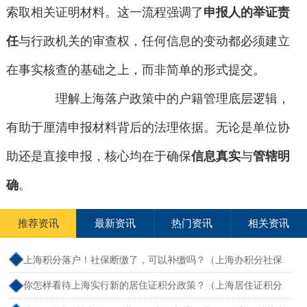
索取相关证明材料。这一流程强调了
申报人的举证责
任
与行政机关的审查权，任何信息的变动都必须建立
在事实核查的基础之上，而非简单的形式提交。
理解上海落户政策中的户籍管理底层逻辑，
有助于厘清申报材料背后的法理依据。无论是单位协
助还是直接申报，核心均在于确保
信息真实
与
管辖明
确
。
推荐资讯
最新资讯
热门资讯
相关资讯
上海积分落户！社保断缴了，可以补缴吗？（上海办积分社保
断交需要重新计算吗）
你怎样看待上海实行新的居住证积分政策？（上海居住证积分