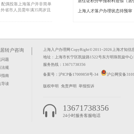
居住证积分申报材料造假（居
。配偶投靠上海落户并非简单
外省市人员需年满35周岁且
上海人才落户办理状态待预审
错位不仅浪费了阅读时间，更
两条完全不同的赛道。前者看
上海入户办理网
CopyRight © 2011~2026 上
居转户咨询
地址：上海市长宁区凯旋路1522号东方明珠凯旋中心1
见问题
特殊情形办理）
服务热线：13671738356
策法规
社保缴纳是否满足材料链条一
备案号：
沪ICP备17009858号-34
沪公网安备 3101
事指南
上海。从实际操作角度看，材
点导读
版权申明
免责声明
举报投诉
13671738356
24小时服务客服电话