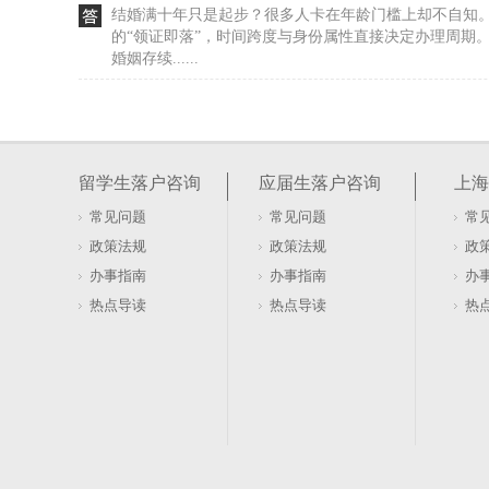
结婚满十年只是起步？很多人卡在年龄门槛上却不自知
的“领证即落”，时间跨度与身份属性直接决定办理周期。
婚姻存续......
居转户在上海有哪些值得推荐的办理路径？
标题里写着居转户，内容却全是人才引进的细则。这种
可能误导对落户路径的判断。上海居转户与人才引进是
留学生落户咨询
应届生落户咨询
上海
重持证年限与......
常见问题
常见问题
常
留学生上海落户特殊情况能否办理（留学生落户
政策法规
政策法规
政
留学生落户上海的适用性，关键取决于回国后的就业与
办事指南
办事指南
办
致性要求，尤其是首份工作地与社保缴纳地是否统一在
热点导读
热点导读
热
料链条中合同......