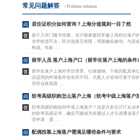
常见问题解答
/ Problem solution
居住证积分如何查询？上海分值规则一目了然
孩子入学门槛卡得紧，非沪籍家庭经常被上海积分落户的
办学校进不去，民办选择又有限，局面确实被动。与其
构成。年龄......
留学人员 落户上海户口（留学生落户上海的条件2
留学生落户上海对学历背景、社保缴纳、个税匹配及单
况适用的申请条件也有所不同。凡图人才咨询可基于你
否符合政策路......
软考高级职称怎么落户上海（软考中级上海落户
软考高级职称如何申请上海落户？这是许多在沪IT从业
的软考高级证书，确实可能成为你通过人才引进通道落
否申请、需......
配偶投靠上海落户需满足哪些条件与要求