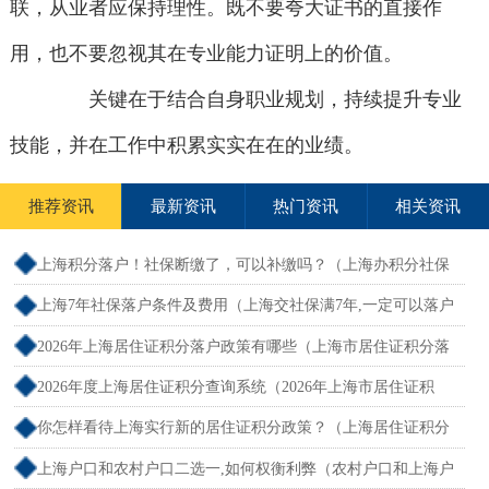
联，从业者应保持理性。既不要夸大证书的直接作
用，也不要忽视其在专业能力证明上的价值。
关键在于结合自身职业规划，持续提升专业
技能，并在工作中积累实实在在的业绩。
推荐资讯
最新资讯
热门资讯
相关资讯
上海积分落户！社保断缴了，可以补缴吗？（上海办积分社保
断交需要重新计算吗）
上海7年社保落户条件及费用（上海交社保满7年,一定可以落户
吗？）
2026年上海居住证积分落户政策有哪些（上海市居住证积分落
户政策2026年）
2026年度上海居住证积分查询系统（2026年上海市居住证积
分）
你怎样看待上海实行新的居住证积分政策？（上海居住证积分
新规）
上海户口和农村户口二选一,如何权衡利弊（农村户口和上海户