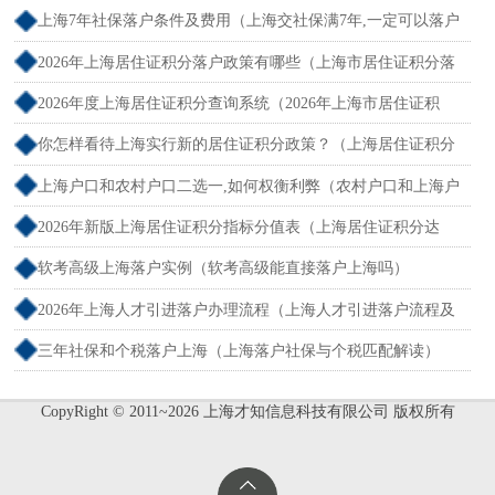
断交需要重新计算吗）
上海7年社保落户条件及费用（上海交社保满7年,一定可以落户
吗？）
2026年上海居住证积分落户政策有哪些（上海市居住证积分落
户政策2026年）
2026年度上海居住证积分查询系统（2026年上海市居住证积
分）
你怎样看待上海实行新的居住证积分政策？（上海居住证积分
新规）
上海户口和农村户口二选一,如何权衡利弊（农村户口和上海户
口哪个值钱）
2026年新版上海居住证积分指标分值表（上海居住证积分达
标）
软考高级上海落户实例（软考高级能直接落户上海吗）
2026年上海人才引进落户办理流程（上海人才引进落户流程及
所需时间）
三年社保和个税落户上海（上海落户社保与个税匹配解读）
CopyRight © 2011~2026 上海才知信息科技有限公司 版权所有