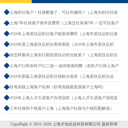
上海积分落户！社保断缴了，可以补缴吗？（上海办积分社保
断交需要重新计算吗）
上海7年社保落户条件及费用（上海交社保满7年,一定可以落户
吗？）
2026年上海居住证积分落户政策有哪些（上海市居住证积分落
户政策2026年）
2026年度上海居住证积分查询系统（2026年上海市居住证积
分）
你怎样看待上海实行新的居住证积分政策？（上海居住证积分
新规）
上海户口和农村户口二选一,如何权衡利弊（农村户口和上海户
口哪个值钱）
2026年新版上海居住证积分指标分值表（上海居住证积分达
标）
软考高级上海落户实例（软考高级能直接落户上海吗）
2026年上海人才引进落户办理流程（上海人才引进落户流程及
所需时间）
三年社保和个税落户上海（上海落户社保与个税匹配解读）
CopyRight © 2011~2026 上海才知信息科技有限公司 版权所有