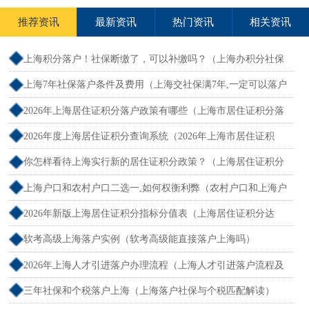
推荐资讯
最新资讯
热门资讯
相关资讯
上海积分落户！社保断缴了，可以补缴吗？（上海办积分社保
断交需要重新计算吗）
上海7年社保落户条件及费用（上海交社保满7年,一定可以落户
吗？）
2026年上海居住证积分落户政策有哪些（上海市居住证积分落
户政策2026年）
2026年度上海居住证积分查询系统（2026年上海市居住证积
分）
你怎样看待上海实行新的居住证积分政策？（上海居住证积分
新规）
上海户口和农村户口二选一,如何权衡利弊（农村户口和上海户
口哪个值钱）
2026年新版上海居住证积分指标分值表（上海居住证积分达
标）
软考高级上海落户实例（软考高级能直接落户上海吗）
2026年上海人才引进落户办理流程（上海人才引进落户流程及
所需时间）
三年社保和个税落户上海（上海落户社保与个税匹配解读）