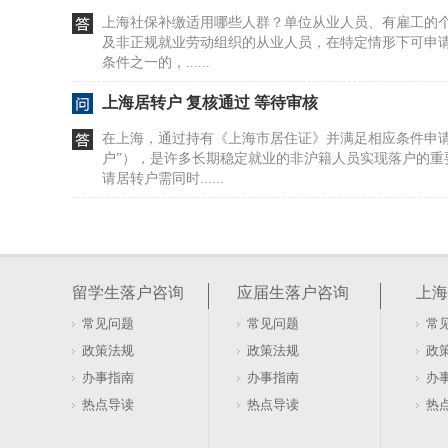
上海社保补缴适用哪些人群？单位从业人员、有雇工的
及非正规就业劳动组织的从业人员，在特定情形下可申
条件之一的，......
上海居转户 复核通过 等待审核
在上海，通过持有《上海市居住证》并满足相应条件申请
户”），是许多长期稳定就业的非沪籍人员实现落户的重
请居转户需同时......
上海居转户：过来人的经验分享，干货来了
居转户落户上海，是许多长期在沪工作生活人士关注的
式：7年居转户和5年居转户，两者适用人群、条件要求
留学生落户咨询
应届生落户咨询
上海
况判断适配......
常见问题
常见问题
常
上海居转户 子女随迁 不在同一个
政策法规
政策法规
政
在上海申请居转户，需同时满足持有《上海市居住证》满
办事指南
办事指南
办
镇职工社会保险满7年。这里的“持证期间”特指成功办
热点导读
热点导读
热
上海市实际......