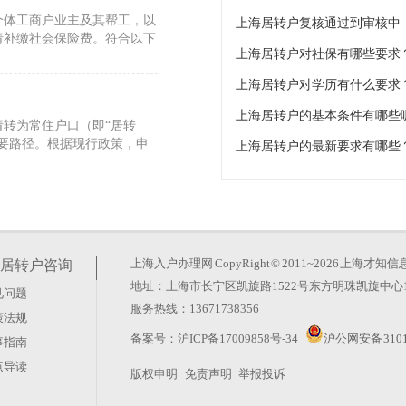
个体工商户业主及其帮工，以
上海居转户复核通过到审核中
请补缴社会保险费。符合以下
上海居转户对社保有哪些要求
上海居转户对学历有什么要求
上海居转户的基本条件有哪些
转为常住户口（即“居转
要路径。根据现行政策，申
上海居转户的最新要求有哪些
重要路径。目前主要有两种方
各有不同，需根据自身实际情
上海入户办理网
CopyRight © 2011~2026 上
居转户咨询
地址：上海市长宁区凯旋路1522号东方明珠凯旋中心1
见问题
服务热线：13671738356
策法规
7年，且在本市累计缴纳城
备案号：
沪ICP备17009858号-34
沪公网安备 3101
事指南
理《上海市居住证》之后，在
点导读
版权申明
免责声明
举报投诉