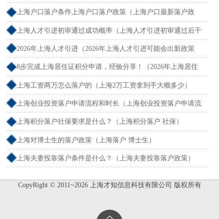
2026年）
上海户口落户条件上海户口落户政策（上海户口最新落户政
策）
上海人才引进初审通过成功概率（上海人才引进初审通过后干
什么）
2026年上海人才引进（2026年上海人才引进可能会出新政策
吗）
8步完成上海居住证积分申请，经验分享！（2026年上海居住
证积分办理申请流程和准备材料）
上海工资两万怎么落户的（上海2万工资拿到手大概多少）
上海创业投资落户申请流程和时长（上海创业投资落户申请流
程和时长多久）
上海积分落户社保要求是什么？（上海积分落户 社保）
上海对博士生的落户政策（上海落户 博士生）
上海夫妻投靠落户条件是什么？（上海夫妻投靠落户政策）
CopyRight © 2011~2026 上海才知信息科技有限公司 版权所有