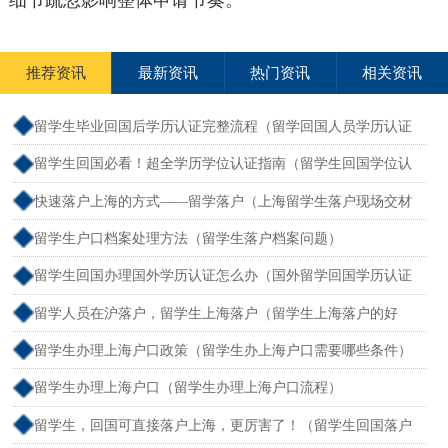
细节疏忽影响整体申请节奏。
推荐资讯
最新资讯
热门资讯
相关资讯
留学生毕业回国后学历认证完整流程（留学回国人员学历认证
怎么办）
留学生回国必看！超全学历学位认证指南（留学生回国学位认
证需要多长时间）
快速落户上海的方式——留学落户（上海留学生落户现场交材
料到通过要多久）
留学生户口档案处理方法（留学生落户档案问题）
留学生回国办理国外学历认证怎么办（国外留学回国学历认证
流程）
留学人员在沪落户，留学生上海落户（留学生上海落户的好
处）
留学生办理上海户口政策（留学生办上海户口需要哪些条件）
留学生办理上海户口（留学生办理上海户口流程）
留学生，回国可直接落户上海，更厉害了！（留学生回国落户