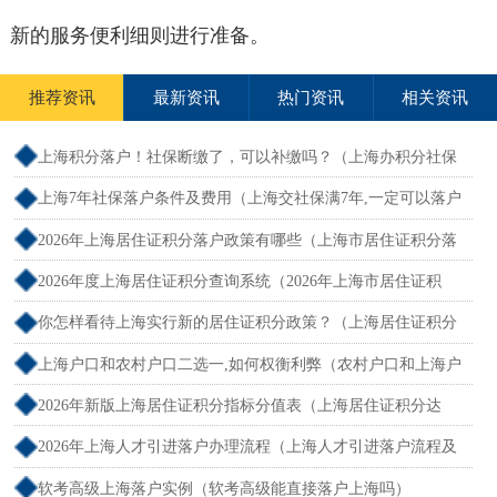
新的服务便利细则进行准备。
推荐资讯
最新资讯
热门资讯
相关资讯
上海积分落户！社保断缴了，可以补缴吗？（上海办积分社保
断交需要重新计算吗）
上海7年社保落户条件及费用（上海交社保满7年,一定可以落户
吗？）
2026年上海居住证积分落户政策有哪些（上海市居住证积分落
户政策2026年）
2026年度上海居住证积分查询系统（2026年上海市居住证积
分）
你怎样看待上海实行新的居住证积分政策？（上海居住证积分
新规）
上海户口和农村户口二选一,如何权衡利弊（农村户口和上海户
口哪个值钱）
2026年新版上海居住证积分指标分值表（上海居住证积分达
标）
2026年上海人才引进落户办理流程（上海人才引进落户流程及
所需时间）
软考高级上海落户实例（软考高级能直接落户上海吗）