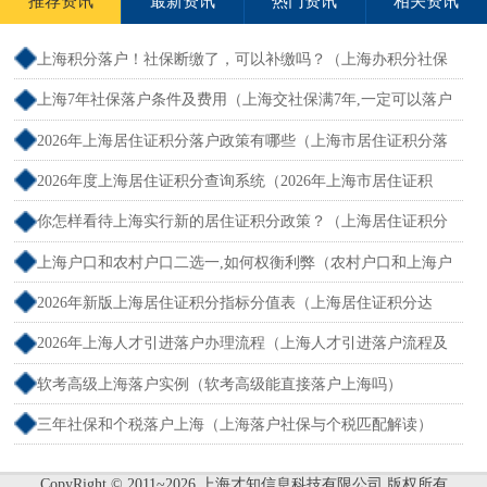
推荐资讯
最新资讯
热门资讯
相关资讯
上海积分落户！社保断缴了，可以补缴吗？（上海办积分社保
断交需要重新计算吗）
上海7年社保落户条件及费用（上海交社保满7年,一定可以落户
吗？）
2026年上海居住证积分落户政策有哪些（上海市居住证积分落
户政策2026年）
2026年度上海居住证积分查询系统（2026年上海市居住证积
分）
你怎样看待上海实行新的居住证积分政策？（上海居住证积分
新规）
上海户口和农村户口二选一,如何权衡利弊（农村户口和上海户
口哪个值钱）
2026年新版上海居住证积分指标分值表（上海居住证积分达
标）
2026年上海人才引进落户办理流程（上海人才引进落户流程及
所需时间）
软考高级上海落户实例（软考高级能直接落户上海吗）
三年社保和个税落户上海（上海落户社保与个税匹配解读）
CopyRight © 2011~2026 上海才知信息科技有限公司 版权所有