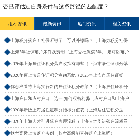
否已评估过自身条件与这条路径的匹配度？
推荐资讯
最新资讯
热门资讯
相关资讯
上海积分落户！社保断缴了，可以补缴吗？（上海办积分社保
断交需要重新计算吗）
上海7年社保落户条件及费用（上海交社保满7年,一定可以落户
吗？）
2026年上海居住证积分落户政策有哪些（上海市居住证积分落
户政策2026年）
2026年度上海居住证积分查询系统（2026年上海市居住证积
分）
你怎样看待上海实行新的居住证积分政策？（上海居住证积分
新规）
上海户口和农村户口二选一,如何权衡利弊（农村户口和上海户
口哪个值钱）
2026年新版上海居住证积分指标分值表（上海居住证积分达
标）
2026年上海人才引进落户办理流程（上海人才引进落户流程及
所需时间）
软考高级上海落户实例（软考高级能直接落户上海吗）