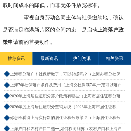
取时间成本的降低，而非无条件放宽标准。
审视自身劳动合同主体与社保缴纳地，确认
是否满足临港新片区的空间约束，是启动
上海落户政
策
申请前的首要动作。
推荐资讯
最新资讯
热门资讯
相关资讯
上海积分落户！社保断缴了，可以补缴吗？（上海办积分社保
断交需要重新计算吗）
上海7年社保落户条件及费用（上海交社保满7年,一定可以落户
吗？）
2026年上海居住证积分落户政策有哪些（上海市居住证积分落
户政策2026年）
2026年度上海居住证积分查询系统（2026年上海市居住证积
分）
你怎样看待上海实行新的居住证积分政策？（上海居住证积分
新规）
上海户口和农村户口二选一,如何权衡利弊（农村户口和上海户