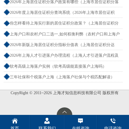
吗？）
2026年上海居住证积分落户政策有哪些（上海市居住证积分落
户政策2026年）
2026年度上海居住证积分查询系统（2026年上海市居住证积
分）
你怎样看待上海实行新的居住证积分政策？（上海居住证积分
新规）
上海户口和农村户口二选一,如何权衡利弊（农村户口和上海户
口哪个值钱）
2026年新版上海居住证积分指标分值表（上海居住证积分达
标）
2026年上海人才引进落户办理流程（上海人才引进落户流程及
所需时间）
软考高级上海落户实例（软考高级能直接落户上海吗）
三年社保和个税落户上海（上海落户社保与个税匹配解读）
CopyRight © 2011~2026 上海才知信息科技有限公司 版权所有
首页
联系我们
在线咨询
电话咨询