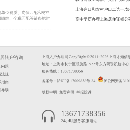
调单位资质、岗位匹配和材料
保缴纳、个税匹配等链条把时
户申请）
。但实际情况是，仅有高级职
、社保缴纳、单位聘任以及职
上海入户办理网
CopyRight © 2011~2026 上
居转户咨询
地址：上海市长宁区凯旋路1522号东方明珠凯旋中心1
见问题
理流程）
服务热线：13671738356
策法规
由主管部门根据个案材料完整
备案号：
沪ICP备17009858号-34
沪公网安备 3101
事指南
。申请单位需与留学回国人员
点导读
版权申明
免责声明
举报投诉
13671738356
24小时服务客服电话