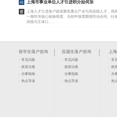
上海市事业单位人才引进积分如何加
上海人才引进落户政策聚焦重点产业与高技能人才，强
一致性等核心核验维度。当前申报需围绕劳动合同、社
间线与主体口......
上海高级职称如何落户？（上海高级职称如何落
高级职称能直接落户上海？这确实是很多人关心的问题
称证书并不等于自动获得落户资格——政策对学历背景
留学生落户咨询
应届生落户咨询
上海
称获取地等都......
常见问题
常见问题
常
留学生办理上海户口要多久（留学生上海落户办
政策法规
政策法规
政
留学生落户上海的审批周期通常为2至3个月，具体时长
办事指南
办事指南
办
性与审核进度综合确定，多数申请在此时间范围内完成
热点导读
热点导读
热
签订一年（......