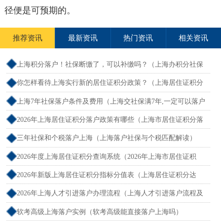
径便是可预期的。
推荐资讯
最新资讯
热门资讯
相关资讯
上海积分落户！社保断缴了，可以补缴吗？（上海办积分社保
断交需要重新计算吗）
你怎样看待上海实行新的居住证积分政策？（上海居住证积分
新规）
上海7年社保落户条件及费用（上海交社保满7年,一定可以落户
吗？）
2026年上海居住证积分落户政策有哪些（上海市居住证积分落
户政策2026年）
三年社保和个税落户上海（上海落户社保与个税匹配解读）
2026年度上海居住证积分查询系统（2026年上海市居住证积
分）
2026年新版上海居住证积分指标分值表（上海居住证积分达
标）
2026年上海人才引进落户办理流程（上海人才引进落户流程及
所需时间）
软考高级上海落户实例（软考高级能直接落户上海吗）