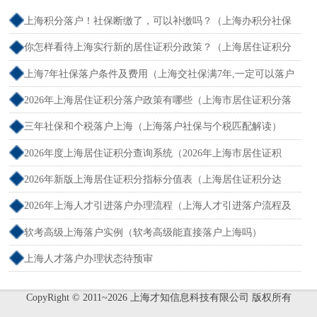
上海积分落户！社保断缴了，可以补缴吗？（上海办积分社保
断交需要重新计算吗）
你怎样看待上海实行新的居住证积分政策？（上海居住证积分
新规）
上海7年社保落户条件及费用（上海交社保满7年,一定可以落户
吗？）
2026年上海居住证积分落户政策有哪些（上海市居住证积分落
户政策2026年）
三年社保和个税落户上海（上海落户社保与个税匹配解读）
2026年度上海居住证积分查询系统（2026年上海市居住证积
分）
2026年新版上海居住证积分指标分值表（上海居住证积分达
标）
2026年上海人才引进落户办理流程（上海人才引进落户流程及
所需时间）
软考高级上海落户实例（软考高级能直接落户上海吗）
上海人才落户办理状态待预审
CopyRight © 2011~2026 上海才知信息科技有限公司 版权所有