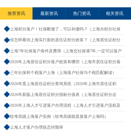
推荐资讯
最新资讯
热门资讯
相关资讯
上海积分落户！社保断缴了，可以补缴吗？（上海办积分社保
断交需要重新计算吗）
你怎样看待上海实行新的居住证积分政策？（上海居住证积分
新规）
上海7年社保落户条件及费用（上海交社保满7年,一定可以落户
吗？）
2026年上海居住证积分落户政策有哪些（上海市居住证积分落
户政策2026年）
三年社保和个税落户上海（上海落户社保与个税匹配解读）
2026年度上海居住证积分查询系统（2026年上海市居住证积
分）
2026年新版上海居住证积分指标分值表（上海居住证积分达
标）
2026年上海人才引进落户办理流程（上海人才引进落户流程及
所需时间）
软考高级上海落户实例（软考高级能直接落户上海吗）
上海人才落户办理状态待预审