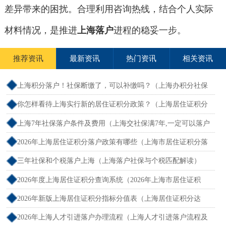
差异带来的困扰。合理利用咨询热线，结合个人实际
材料情况，是推进
上海落户
进程的稳妥一步。
推荐资讯
最新资讯
热门资讯
相关资讯
上海积分落户！社保断缴了，可以补缴吗？（上海办积分社保
断交需要重新计算吗）
你怎样看待上海实行新的居住证积分政策？（上海居住证积分
新规）
上海7年社保落户条件及费用（上海交社保满7年,一定可以落户
吗？）
2026年上海居住证积分落户政策有哪些（上海市居住证积分落
户政策2026年）
三年社保和个税落户上海（上海落户社保与个税匹配解读）
2026年度上海居住证积分查询系统（2026年上海市居住证积
分）
2026年新版上海居住证积分指标分值表（上海居住证积分达
标）
2026年上海人才引进落户办理流程（上海人才引进落户流程及