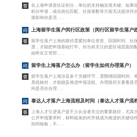
在上海申请居住证积分，单位的支持确实很关键。如果
积分申请，或在岗位匹配、社保基数等方面无法提供符
接影响你是否......
上海留学生落户闵行区政策（闵行区留学生落户
留学生落户上海的路径需紧扣单位资质、回国时间、社
度，才能把申报基础打牢。你当前关注的是区域层面的
始终在主管部......
留学生上海落户怎么办（留学生如何办理落户）
留学生落户上海涉及多个关键环节，需围绕回国时间、
系统核对，才能稳妥推进申报流程。办理路径主要看是
间是否在合理......
泰达人才落户上海流程及时间（泰达人才落户流
上海人才引进落户是不少从业者关注的重要路径，尤其
公开申报要求时，材料链条的对齐就成为推进的关键动
协同核验，不......
居转户政策下新上海人如何办理落户手续？