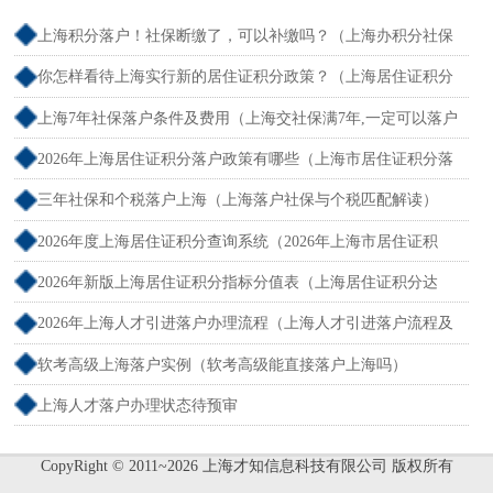
上海积分落户！社保断缴了，可以补缴吗？（上海办积分社保
断交需要重新计算吗）
你怎样看待上海实行新的居住证积分政策？（上海居住证积分
新规）
上海7年社保落户条件及费用（上海交社保满7年,一定可以落户
吗？）
2026年上海居住证积分落户政策有哪些（上海市居住证积分落
户政策2026年）
三年社保和个税落户上海（上海落户社保与个税匹配解读）
2026年度上海居住证积分查询系统（2026年上海市居住证积
分）
2026年新版上海居住证积分指标分值表（上海居住证积分达
标）
2026年上海人才引进落户办理流程（上海人才引进落户流程及
所需时间）
软考高级上海落户实例（软考高级能直接落户上海吗）
上海人才落户办理状态待预审
CopyRight © 2011~2026 上海才知信息科技有限公司 版权所有