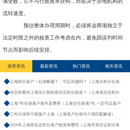
满变数，它不与行政效率挂钩，而取决于异地机构的
流转速度。
预估整体办理周期时，必须将这两项独立于
法定时限之外的核查工作考虑在内，避免因误判时间
节点而影响后续安排。
推荐资讯
最新资讯
热门资讯
相关资讯
上海积分落户！社保断缴了，可以补缴吗？（上海办积分社保
断交需要重新计算吗）
你怎样看待上海实行新的居住证积分政策？（上海居住证积分
新规）
上海7年社保落户条件及费用（上海交社保满7年,一定可以落户
吗？）
三年社保和个税落户上海（上海落户社保与个税匹配解读）
2026年上海居住证积分落户政策有哪些（上海市居住证积分落