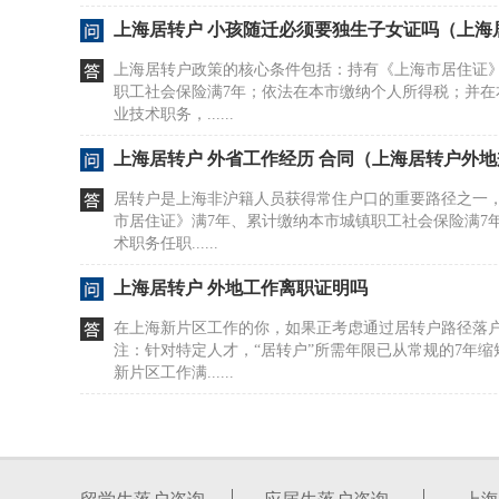
上海居转户 小孩随迁必须要独生子女证吗（上海
上海居转户政策的核心条件包括：持有《上海市居住证》
职工社会保险满7年；依法在本市缴纳个人所得税；并在
业技术职务，......
上海居转户 外省工作经历 合同（上海居转户外
居转户是上海非沪籍人员获得常住户口的重要路径之一
市居住证》满7年、累计缴纳本市城镇职工社会保险满7
术职务任职......
上海居转户 外地工作离职证明吗
在上海新片区工作的你，如果正考虑通过居转户路径落
注：针对特定人才，“居转户”所需年限已从常规的7年
新片区工作满......
上海居转户&人才引进落户，近期问题汇总
疫情期间的变动，确实给不少人的落户计划带来了不确
题，这里梳理几个关键情形，供你参考。如果你所在的