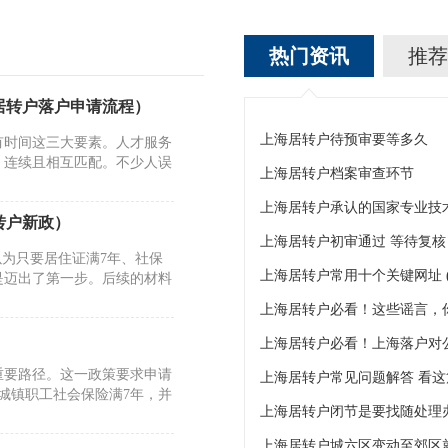
热门资讯
推荐
居转户落户申请流程）
上海居转户待预审要等多久
有时间这三大要素。人才服务
、连续且相互匹配。不少人误
上海居转户档案审查环节
上海居转户承认的国家专业技
转户新政）
上海居转户初审通过 等待复核
以为只要居住证满7年、社保
上海居转户常用十个关键网址 (
是迈出了第一步。后续的材料
上海居转户必看！这些谣言，
上海居转户必看！上海落户对
重要路径。这一政策要求申请
上海居转户常见问题解答 看
城镇职工社会保险满7年，并
上海居转户闭节是要找随处理
上海居转户城六区变动至郊区