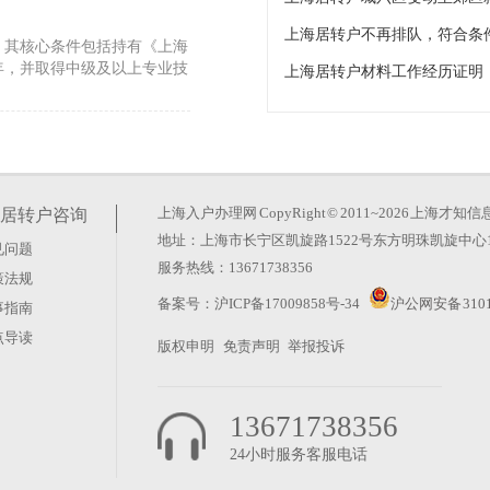
上海居转户不再排队，符合条
，其核心条件包括持有《上海
年，并取得中级及以上专业技
上海居转户材料工作经历证明
计7年吗）
务或高级技师（国家一级职
人需同时满足以下要求：一
上海入户办理网
CopyRight © 2011~2026 上
居转户咨询
地址：上海市长宁区凯旋路1522号东方明珠凯旋中心1
见问题
服务热线：13671738356
策法规
章：1、《上海市居住证持
备案号：
沪ICP备17009858号-34
沪公网安备 3101
事指南
“一网通办”系统在线填报并
点导读
版权申明
免责声明
举报投诉
13671738356
24小时服务客服电话