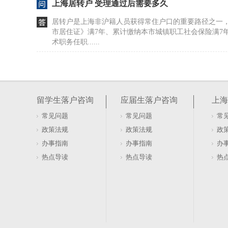
上海居转户 受理通过后需要多久
居转户是上海非沪籍人员获得常住户口的重要路径之一
市居住证》满7年、累计缴纳本市城镇职工社会保险满7
术职务任职......
上海居转户 累计7年和连续7年（上海居转户是累
直接落户条件中提到的“在本市被评聘为高级专业技术职
业资格证书）且专业、工种与所聘岗位相符”，是指申请
留学生落户咨询
应届生落户咨询
上海
是所持有的高......
常见问题
常见问题
常
上海居转户（五篇）
政策法规
政策法规
政
申请居转户需提交的材料共十四项，均须加盖申报单位公
办事指南
办事指南
办
有人申办本市常住户口申请表》该表格须由单位人事通过
热点导读
热点导读
热
提交后打印......