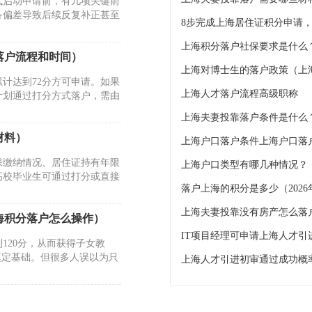
式启动申请前，有几项关键前
备偏差导致后续反复补正甚至
上海积分落户社保要求是什么
落户流程和时间）
上海对博士生的落户政策（上
计达到72分方可申请。如果
上海人才落户流程高级职称
计划通过打分方式落户，需由
上海夫妻投靠落户条件是什么
材料）
上海户口落户条件上海户口落
保缴纳情况、居住证持有年限
上海户口类型有哪几种情况？
高校毕业生可通过打分或直接
落户上海的积分是多少（202
上海夫妻投靠没有房产怎么落
海积分落户怎么操作）
IT项目经理可申请上海人才引
120分，从而获得子女教
奠定基础。但很多人误以为只
上海人才引进初审通过成功概
材料）