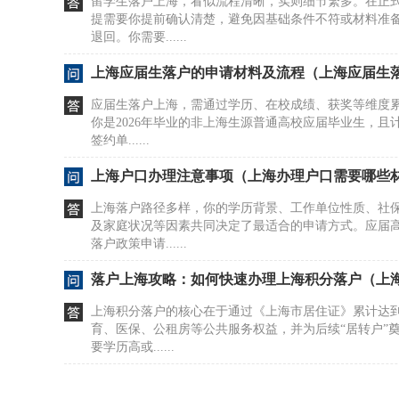
留学生落户上海，看似流程清晰，实则细节繁多。在正
提需要你提前确认清楚，避免因基础条件不符或材料准
退回。你需要......
上海应届生落户的申请材料及流程（上海应届生
应届生落户上海，需通过学历、在校成绩、获奖等维度累
你是2026年毕业的非上海生源普通高校应届毕业生，且
签约单......
上海户口办理注意事项（上海办理户口需要哪些
上海落户路径多样，你的学历背景、工作单位性质、社
及家庭状况等因素共同决定了最适合的申请方式。应届
落户政策申请......
落户上海攻略：如何快速办理上海积分落户（上
上海积分落户的核心在于通过《上海市居住证》累计达到
育、医保、公租房等公共服务权益，并为后续“居转户”
要学历高或......
上海户口 办理服务费用（上海办理户口需要哪些