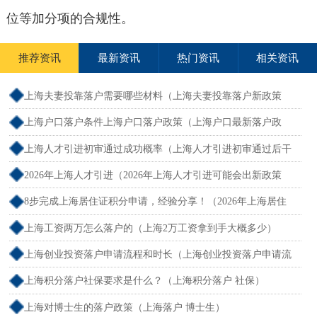
位等加分项的合规性。
推荐资讯
最新资讯
热门资讯
相关资讯
上海夫妻投靠落户需要哪些材料（上海夫妻投靠落户新政策
2026年）
上海户口落户条件上海户口落户政策（上海户口最新落户政
策）
上海人才引进初审通过成功概率（上海人才引进初审通过后干
什么）
2026年上海人才引进（2026年上海人才引进可能会出新政策
吗）
8步完成上海居住证积分申请，经验分享！（2026年上海居住
证积分办理申请流程和准备材料）
上海工资两万怎么落户的（上海2万工资拿到手大概多少）
上海创业投资落户申请流程和时长（上海创业投资落户申请流
程和时长多久）
上海积分落户社保要求是什么？（上海积分落户 社保）
上海对博士生的落户政策（上海落户 博士生）