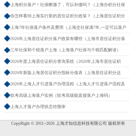
上海积分落户！社保断缴了，可以补缴吗？（上海办积分社保
断交需要重新计算吗）
你怎样看待上海实行新的居住证积分政策？（上海居住证积分
新规）
上海7年社保落户条件及费用（上海交社保满7年,一定可以落户
吗？）
2026年上海居住证积分落户政策有哪些（上海市居住证积分落
户政策2026年）
三年社保和个税落户上海（上海落户社保与个税匹配解读）
2026年度上海居住证积分查询系统（2026年上海市居住证积
分）
2026年新版上海居住证积分指标分值表（上海居住证积分达
标）
2026年上海人才引进落户办理流程（上海人才引进落户流程及
所需时间）
软考高级上海落户实例（软考高级能直接落户上海吗）
上海人才落户办理状态待预审
CopyRight © 2011~2026 上海才知信息科技有限公司 版权所有