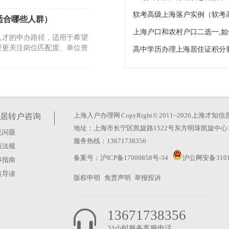
软考高级上海落户实例（软考
适合哪些人群）
人才的申办路径，适用于希望
径更关注岗位匹配度、单位资
年限新规解读）
个关键维度，核心在于材料链
回国两年”理解为申请时限，
上海入户办理网
CopyRight © 2011~2026 上
居转户咨询
地址：上海市长宁区凯旋路1522号东方明珠凯旋中心1
见问题
服务热线：13671738356
策法规
很多人以为只要凑齐了纸质文
备案号：
沪ICP备17009858号-34
沪公网安备 3101
事指南
。申报过程中，身份、婚姻、
点导读
版权申明
免责声明
举报投诉
13671738356
24小时服务客服电话