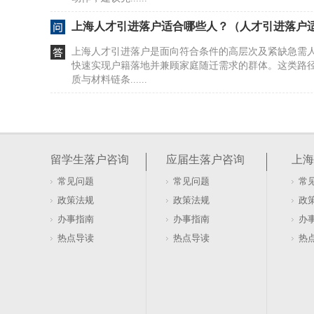
上海人才引进落户适合哪些人？（人才引进落户
上海人才引进落户是面向符合条件的高层次及紧缺急需
快速实现户籍落地并兼顾家庭随迁需求的群体。这类路
质与材料链条......
正确理解上海留学生落户两年限制（留学生落户
留学生落户上海需关注回国后的待业时间与工作地点两
条是否能完整支撑时间线与主体一致性。常见误区是把“
留学生落户咨询
应届生落户咨询
上海
实际它指向......
常见问题
常见问题
常
上海落户申报材料具体包含哪些内容？
政策法规
政策法规
政
材料清单列得再全，也挡不住后台核验时的口径偏差。
办事指南
办事指南
办
件就能高枕无忧，实则信息一致性才是审核的核心关卡
热点导读
热点导读
热
户籍等基础信......