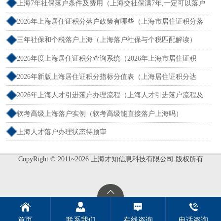
新规）
上海7年社保落户条件及费用（上海交社保满7年,一定可以落户
吗？）
2026年上海居住证积分落户政策有哪些（上海市居住证积分落
户政策2026年）
三年社保和个税落户上海（上海落户社保与个税匹配解读）
2026年度上海居住证积分查询系统（2026年上海市居住证积
分）
2026年新版上海居住证积分指标分值表（上海居住证积分达
标）
2026年上海人才引进落户办理流程（上海人才引进落户流程及
所需时间）
软考高级上海落户实例（软考高级能直接落户上海吗）
上海人才落户办理状态待预审
CopyRight © 2011~2026 上海才知信息科技有限公司 版权所有
首页
联系我们
在线咨询
电话咨询