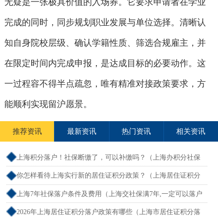
无疑是一张极具价值的入场券。它要求申请者在学业
完成的同时，同步规划职业发展与单位选择。清晰认
知自身院校层级、确认学籍性质、筛选合规雇主，并
在限定时间内完成申报，是达成目标的必要动作。这
一过程容不得半点疏忽，唯有精准对接政策要求，方
能顺利实现留沪愿景。
推荐资讯
最新资讯
热门资讯
相关资讯
上海积分落户！社保断缴了，可以补缴吗？（上海办积分社保
断交需要重新计算吗）
你怎样看待上海实行新的居住证积分政策？（上海居住证积分
新规）
上海7年社保落户条件及费用（上海交社保满7年,一定可以落户
吗？）
2026年上海居住证积分落户政策有哪些（上海市居住证积分落