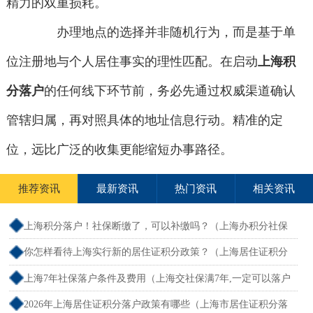
精力的双重损耗。
办理地点的选择并非随机行为，而是基于单
位注册地与个人居住事实的理性匹配。在启动
上海积
分落户
的任何线下环节前，务必先通过权威渠道确认
管辖归属，再对照具体的地址信息行动。精准的定
位，远比广泛的收集更能缩短办事路径。
推荐资讯
最新资讯
热门资讯
相关资讯
上海积分落户！社保断缴了，可以补缴吗？（上海办积分社保
断交需要重新计算吗）
你怎样看待上海实行新的居住证积分政策？（上海居住证积分
新规）
上海7年社保落户条件及费用（上海交社保满7年,一定可以落户
吗？）
2026年上海居住证积分落户政策有哪些（上海市居住证积分落