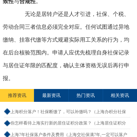
致性
与
合规性
。
无论是居转户还是人才引进，社保、个税、
劳动合同三者信息必须完全对应。任何试图通过异地
缴纳、挂靠代缴等方式规避实际用工关系的行为，均
在后台核验范围内。申请人应优先梳理自身社保记录
与居住证年限的匹配度，确认主体资格无误后再行申
报。
推荐资讯
最新资讯
热门资讯
相关资讯
上海积分落户！社保断缴了，可以补缴吗？（上海办积分社保
断交需要重新计算吗）
你怎样看待上海实行新的居住证积分政策？（上海居住证积分
新规）
上海7年社保落户条件及费用（上海交社保满7年,一定可以落户