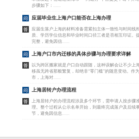
步骤如下：......
应届毕业生上海户口能否在上海办理
应届生落户上海的材料准备需紧扣主体一致性与时间线
质、学历学位信息和毕业时间口径三者是否相互印证。
完整，避免因信......
上海户口市内迁移的具体步骤与办理要求详解
以为跨区搬家就是户口自动跟随，这种误解会让不少上
移虽无跨省那般繁复，却绝非“零门槛”的随意变动。作
市，上海对......
上海居转户办理流程
上海居转户的办理流程涉及多个环节，需申请人按步骤
理。整个过程从公示名单开始，到最终完成落户及后续
节，避免因信息......
上海人才引进落户社保个税核查情形
上海人才引进落户需聚焦单位资质、岗位匹配与材料一