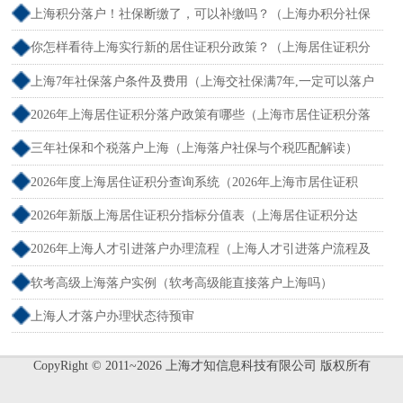
上海积分落户！社保断缴了，可以补缴吗？（上海办积分社保
断交需要重新计算吗）
你怎样看待上海实行新的居住证积分政策？（上海居住证积分
新规）
上海7年社保落户条件及费用（上海交社保满7年,一定可以落户
吗？）
2026年上海居住证积分落户政策有哪些（上海市居住证积分落
户政策2026年）
三年社保和个税落户上海（上海落户社保与个税匹配解读）
2026年度上海居住证积分查询系统（2026年上海市居住证积
分）
2026年新版上海居住证积分指标分值表（上海居住证积分达
标）
2026年上海人才引进落户办理流程（上海人才引进落户流程及
所需时间）
软考高级上海落户实例（软考高级能直接落户上海吗）
上海人才落户办理状态待预审
CopyRight © 2011~2026 上海才知信息科技有限公司 版权所有