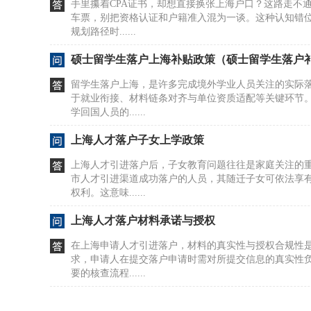
手里攥着CPA证书，却想直接换张上海户口？这路走不
车票，别把资格认证和户籍准入混为一谈。这种认知错
规划路径时......
硕士留学生落户上海补贴政策（硕士留学生落户
留学生落户上海，是许多完成境外学业人员关注的实际
于就业衔接、材料链条对齐与单位资质适配等关键环节
学回国人员的......
上海人才落户子女上学政策
上海人才引进落户后，子女教育问题往往是家庭关注的
市人才引进渠道成功落户的人员，其随迁子女可依法享
权利。这意味......
上海人才落户材料承诺与授权
在上海申请人才引进落户，材料的真实性与授权合规性
求，申请人在提交落户申请时需对所提交信息的真实性
要的核查流程......
居转户受理专业涵盖哪些领域及上海落户常见问