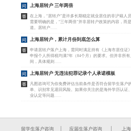
上海居转户 三年两倍
在上海，“居转户”是许多长期稳定就业居住的非沪籍人
需要明确的是，“三年两倍”并非居转户政策的内容，而
道。居转户......
上海居转户，累计月份到底怎么算
申请居转户落户上海，需同时满足持有《上海市居住证
申报个人所得税均满7年（84个月）的要求。但并非所
间，具体规则......
上海居转户 无违法犯罪记录个人承诺模板
凡图咨询可为你免费评估当前条件是否符合留学生落户
单、识别常见退回风险。如果你关注的是海外学历认证
业认定等问题......
上海居转户 社保补缴
上海社保补缴适用哪些人群？单位从业人员、有雇工的
及非正规就业劳动组织的从业人员，在特定情形下可申
留学生落户咨询
应届生落户咨询
上海
条件之一的，......