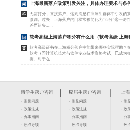
上海最新落户政策引发关注，具体办理要求与条
无需打分，直接落户。这则消息在应届生群体中引发的
微调。过去，上海落户的门槛常被简化为“72分”这一硬
差而错失......
软考高级上海落户积分有什么用（软考高级 上海
软考高级证书在上海积分落户中能带来哪些实际帮助？
软考（即计算机技术与软件专业技术资格考试）已成为衡
据。对于在......
上海落户条件有哪些？抢方向盘行为将取消资格
抢夺方向盘这种极端行为，直接触碰了公共安全的底线
录，上海落户政策的大门便彻底关闭，没有任何回旋余
留学生落户咨询
应届生落户咨询
上海
而是对城市运行......
常见问题
常见问题
常
软考高级落户上海政策是什么（软考高项落户上
政策法规
政策法规
政
软考高级证书与上海落户政策说明在上海这座高度集聚
办事指南
办事指南
办
能力始终是衡量人才价值的重要标尺。作为国家统一组
热点导读
热点导读
热
员职业资格考......