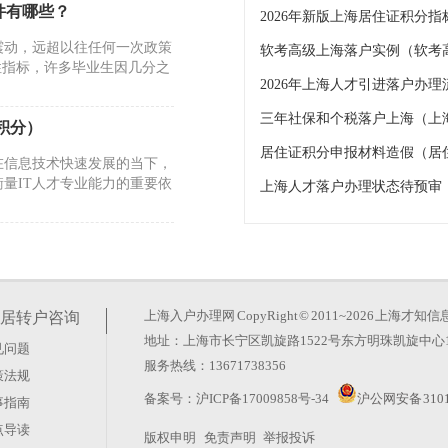
件有哪些？
2026年新版上海居住证积分
震动，远超以往任何一次政策
软考高级上海落户实例（软考
性指标，许多毕业生因几分之
三年社保和个税落户上海（上
积分）
居住证积分申报材料造假（居
在信息技术快速发展的当下，
量IT人才专业能力的重要依
上海人才落户办理状态待预审
。一旦因此留下违法犯罪记
地。这并非简单的交通纠纷，
上海入户办理网
CopyRight © 2011~2026 上
居转户咨询
地址：上海市长宁区凯旋路1522号东方明珠凯旋中心1
见问题
海）
服务热线：13671738356
策法规
人才的国际化都市，专业技术
备案号：
沪ICP备17009858号-34
沪公网安备 3101
事指南
织的计算机与软件专业技术人
点导读
版权申明
免责声明
举报投诉