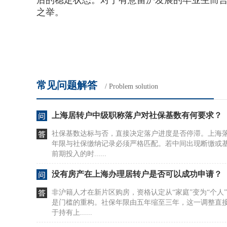
后的稳定状态。对于有意留沪发展的毕业生而
之举。
常见问题解答
/ Problem solution
上海居转户中级职称落户对社保基数有何要求？
社保基数达标与否，直接决定落户进度是否停滞。上海
年限与社保缴纳记录必须严格匹配。若中间出现断缴或
前期投入的时......
没有房产在上海办理居转户是否可以成功申请？
非沪籍人才在新片区购房，资格认定从“家庭”变为“个人
是门槛的重构。社保年限由五年缩至三年，这一调整直
于持有上......