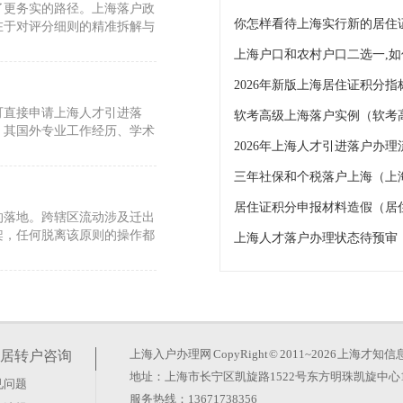
了更务实的路径。上海落户政
你怎样看待上海实行新的居住
在于对评分细则的精准拆解与
2026年新版上海居住证积分
可直接申请上海人才引进落
软考高级上海落户实例（软考
，其国外专业工作经历、学术
三年社保和个税落户上海（上
居住证积分申报材料造假（居
的落地。跨辖区流动涉及迁出
架，任何脱离该原则的操作都
上海人才落户办理状态待预审
只要金额够高就能顺利通关，
匹配2026年6月30日官
上海入户办理网
CopyRight © 2011~2026 上
居转户咨询
地址：上海市长宁区凯旋路1522号东方明珠凯旋中心1
见问题
？
服务热线：13671738356