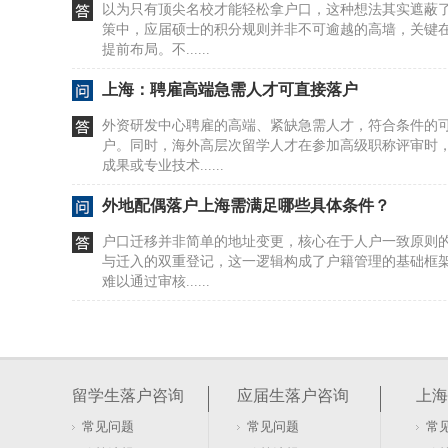
以为只有顶尖名校才能轻松拿户口，这种想法其实遮蔽
策中，应届硕士的积分规则并非不可逾越的高墙，关键
提前布局。不......
上海：聘雇高端急需人才可直接落户
外资研发中心聘雇的高端、紧缺急需人才，符合条件的
户。同时，海外高层次留学人才在参加高级职称评审时
成果或专业技术......
外地配偶落户上海需满足哪些具体条件？
户口迁移并非简单的地址变更，核心在于人户一致原则
与迁入的双重登记，这一逻辑构成了户籍管理的基础框
难以通过审核......
上海居转户社保基数要求具体是多少呢
社保基数达标，只是落户上海的入场券。很多人误以为
却忽略了缴纳主体与时间连续性的硬性约束。社保个税需严格
留学生落户咨询
应届生落户咨询
上海
方公布......
常见问题
常见问题
常
松江人才服务中心办理上海居转户需要哪些材料