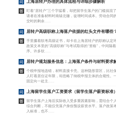
上海居转户办理的具体流程与详细步骤解析
盯着“居转户”三个字猛看，却把留学生落户的门槛搞混
请者在准备材料时南辕北辙，徒增时间成本。劳动合同
交时的剩余......
居转户高级职称上海落户依据的红头文件有哪些
手里攥着软考高级证书，却卡在上海居转户的职称认定
政策文本里的“高级职称”与考试取得的“资格”，中间隔
序。许多软......
居转户规划服务信息：上海落户条件与材料要求
个税申报地选错，材料直接卡壳。这种隐形雷区，比社
人盯着居住证年限，却忽略了纳税申报主体的合规性。
固定向一处主......
上海留学生落户工资要求（留学生落户薪资标准
留学生落户上海后实际收入受多重因素影响，需结合个
综合判断，不能仅凭落户身份预设薪资水平。落户政策
入标准，也不......