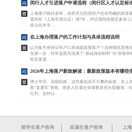
闵行人才引进落户申请流程（闵行区人才认定标
上海落户路径多样，你所关注的居转户也有明确的政策
需持有《上海市居住证》满7年，持证期间按规定参加上
依法在本市......
在上海办理落户的工作计划与具体流程说明
以为备齐身份证和户口本就能直接落户？这种线性思维
在第一步，经常是因为混淆了“基础身份材料”与“资格审
程反复退......
2026年上海落户新政解读：最新政策版本有哪些
博士学历、高级职称，这些看似高不可攀的标签，在上
着“直通车”资格。很多人盯着社保基数算得头昏脑涨，
红利。这种认......
在上海买房能直接落户吗？政策要求与办理信息
以为在上海买了房就能顺理成章拿到户口，这种想法在
落户的直接通行证，二者之间没有必然的绑定关系。真
留学生落户咨询
应届生落户咨询
上海
保缴纳的漫长......