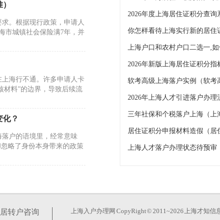
准）
2026年度上海居住证积分查询
要求。根据现行政策，申请人
你怎样看待上海实行新的居住
海市城镇社会保险满7年，并
2026年新版上海居住证积分
在上海行不通。许多申请人卡
软考高级上海落户实例（软考
核材料”的边界，导致后续流
三年社保和个税落户上海（上
变化？
居住证积分申报材料造假（居
海落户的语境里，经常意味
却忽略了身份本身带来的政策
上海人才落户办理状态待预审
实操中经常行不通。房产并非
正的门槛，藏在持证年限与社
上海入户办理网
CopyRight © 2011~2026 上
居转户咨询