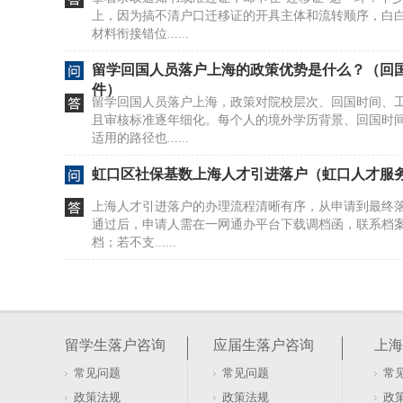
上，因为搞不清户口迁移证的开具主体和流转顺序，白
材料衔接错位......
留学回国人员落户上海的政策优势是什么？（回
件）
留学回国人员落户上海，政策对院校层次、回国时间、
且审核标准逐年细化。每个人的境外学历背景、回国时
适用的路径也......
虹口区社保基数上海人才引进落户（虹口人才服
上海人才引进落户的办理流程清晰有序，从申请到最终落
通过后，申请人需在一网通办平台下载调档函，联系档
档；若不支......
闵行居住证积分入户程序（闵行区居住证积分）
上海居住证积分怎么申请？如果你正为子女教育、医保或
是关键门槛。整个流程由个人与用人单位协同完成：你
留学生落户咨询
应届生落户咨询
上海
证》；可通......
常见问题
常见问题
常
上海应届生落户失败原因与办理流程
政策法规
政策法规
政