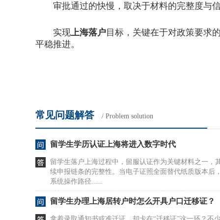
审批通过的快慢，取决于材料的完整度与信息
实现
上海落户
目标，关键在于对政策要求
平稳推进。
常见问题解答
/ Problem solution
留学生学历认证上海将进入数字时代
留学生落户上海过程中，留服认证作为关键材料之一，
续申报链条的完整性。当电子证照全面替代纸质版本后
系统操作路径......
留学生办理上海居转户时怎么开具户口迁移证？
拿着录取通知书或准迁证，却卡在“迁移证”这一环？不