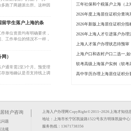
三年社保和个税落户上海（上
白多跑了两趟派出所。这种因
2026年度上海居住证积分查询
国留学生落户上海的条
2026年新版上海居住证积分
工作单位资质均有明确要求，
间、工作单位的情况不一样，
上海人才落户办理状态待预审
务网）
软考高级上海落户实例（软考
户通常需2至3个月。预受理
案存放地确认是否支持线上调
未来居转户做准备，120分
需要持有有效的《上海市居住
上海入户办理网
CopyRight © 2011~2026 上
居转户咨询
地址：上海市长宁区凯旋路1522号东方明珠凯旋中心1
见问题
服务热线：13671738356
策法规