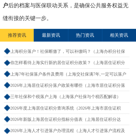
户
后的档案与医保联动关系，是确保公共服务权益无
缝衔接的关键一步。
推荐资讯
最新资讯
热门资讯
相关资讯
上海积分落户！社保断缴了，可以补缴吗？（上海办积分社保
断交需要重新计算吗）
你怎样看待上海实行新的居住证积分政策？（上海居住证积分
新规）
上海7年社保落户条件及费用（上海交社保满7年,一定可以落户
吗？）
2026年上海居住证积分落户政策有哪些（上海市居住证积分落
户政策2026年）
三年社保和个税落户上海（上海落户社保与个税匹配解读）
2026年度上海居住证积分查询系统（2026年上海市居住证积
分）
2026年新版上海居住证积分指标分值表（上海居住证积分达
标）
2026年上海人才引进落户办理流程（上海人才引进落户流程及