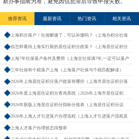
新办事指南为准，避免因信息滞后导致申报失败。
推荐资讯
最新资讯
热门资讯
相关资讯
上海积分落户！社保断缴了，可以补缴吗？（上海办积分社保
断交需要重新计算吗）
你怎样看待上海实行新的居住证积分政策？（上海居住证积分
新规）
上海7年社保落户条件及费用（上海交社保满7年,一定可以落户
吗？）
三年社保和个税落户上海（上海落户社保与个税匹配解读）
2026年上海居住证积分落户政策有哪些（上海市居住证积分落
户政策2026年）
2026年度上海居住证积分查询系统（2026年上海市居住证积
分）
2026年新版上海居住证积分指标分值表（上海居住证积分达
标）
2026年上海人才引进落户办理流程（上海人才引进落户流程及
所需时间）
上海人才落户办理状态待预审