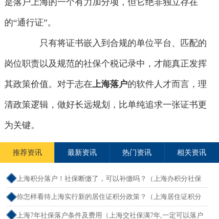
是落户上海的一个有力加分项，但它绝非独立存在
的“通行证”。
只有将证书嵌入到合规的单位平台、匹配的
岗位职责以及规范的社保个税记录中，才能真正发挥
其政策价值。对于志在
上海落户
的软件人才而言，理
清政策逻辑，做好长远规划，比单纯追求一张证书更
为关键。
推荐资讯
最新资讯
热门资讯
相关资讯
上海积分落户！社保断缴了，可以补缴吗？（上海办积分社保
断交需要重新计算吗）
你怎样看待上海实行新的居住证积分政策？（上海居住证积分
新规）
上海7年社保落户条件及费用（上海交社保满7年,一定可以落户